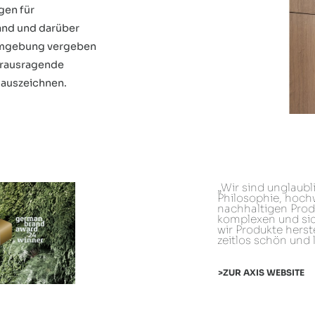
gen für
and und darüber
Formgebung vergeben
erausragende
 auszeichnen.
„Wir sind unglaubli
Philosophie, hoch
nachhaltigen Produ
komplexen und sic
wir Produkte herst
zeitlos schön und 
ZUR AXIS WEBSITE