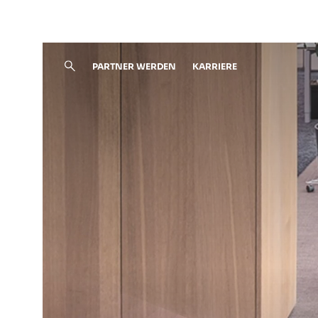
Schiebetüren
PARTNER WERDEN
KARRIERE
SCHIEBETÜREN
DREHTÜREN
K
Lofttüren
Schranksysteme
Showroom
News
Wir