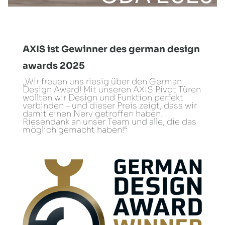
AXIS ist Gewinner des german design
awards 2025
„Wir freuen uns riesig über den German
Design Award! Mit unseren AXIS Pivot Türen
wollten wir Design und Funktion perfekt
verbinden – und dieser Preis zeigt, dass wir
damit einen Nerv getroffen haben.
Riesendank an unser Team und alle, die das
möglich gemacht haben!“